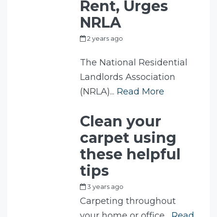
Rent, Urges
NRLA
2 years ago
by
my_full_power_access
The National Residential
Landlords Association
(NRLA)...
Read More
Clean your
carpet using
these helpful
tips
3 years ago
by
Fam
Carpeting throughout
your home or office...
Read